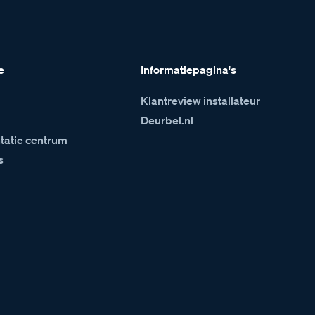
e
Informatiepagina's
Klantreview installateur
m
Deurbel.nl
atie centrum
s