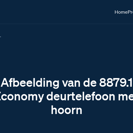
Home
Pr
.
Afbeelding van de 8879.1
Economy deurtelefoon me
hoorn