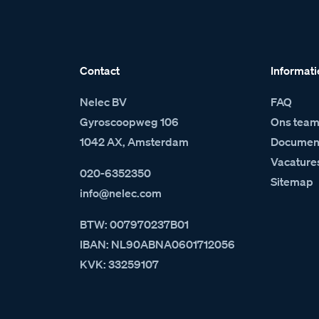
Contact
Informati
Nelec BV
FAQ
Gyroscoopweg 106
Ons tea
1042 AX, Amsterdam
Document
Vacature
020-6352350
Sitemap
info@nelec.com
BTW: 007970237B01
IBAN: NL90ABNA0601712056
KVK: 33259107