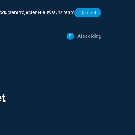
oducten
Projecten
Nieuws
Ons team
Contact
Afbeelding
C
t