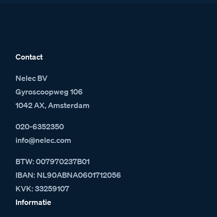
Contact
Nelec BV
Gyroscoopweg 106
1042 AX, Amsterdam
020-6352350
info@nelec.com
BTW: 007970237B01
IBAN: NL90ABNA0601712056
KVK: 33259107
Informatie