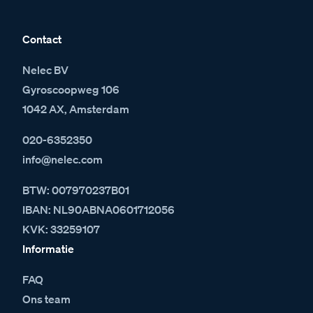
Contact
Nelec BV
Gyroscoopweg 106
1042 AX, Amsterdam
020-6352350
info@nelec.com
BTW: 007970237B01
IBAN: NL90ABNA0601712056
KVK: 33259107
Informatie
FAQ
Ons team