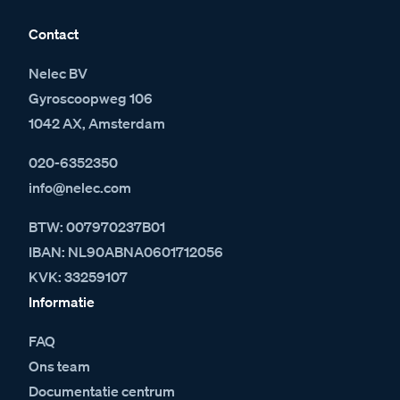
Contact
Nelec BV
Gyroscoopweg 106
1042 AX, Amsterdam
020-6352350
info@nelec.com
BTW: 007970237B01
IBAN: NL90ABNA0601712056
KVK: 33259107
Informatie
FAQ
Ons team
Documentatie centrum