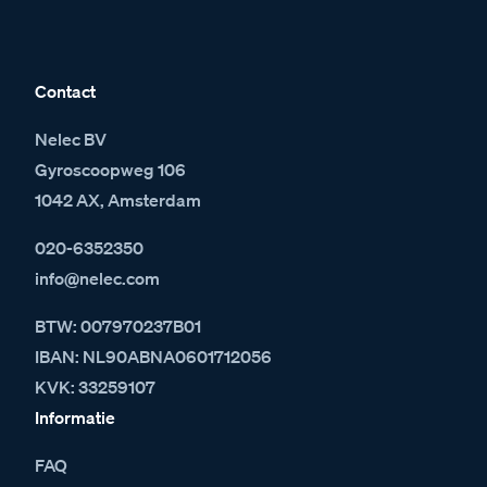
Contact
Nelec BV
Gyroscoopweg 106
1042 AX, Amsterdam
020-6352350
info@nelec.com
BTW: 007970237B01
IBAN: NL90ABNA0601712056
KVK: 33259107
Informatie
FAQ