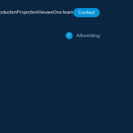
oducten
Projecten
Nieuws
Ons team
Contact
Afbeelding
C