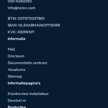
020-6352350
info@nelec.com
BTW: 007970237B01
IBAN: NL90ABNA0601712056
KVK: 33259107
Informatie
FAQ
Ons team
Documentatie centrum
Vacatures
Sitemap
Informatiepagina's
Klantreview installateur
Deurbel.nl
Producten