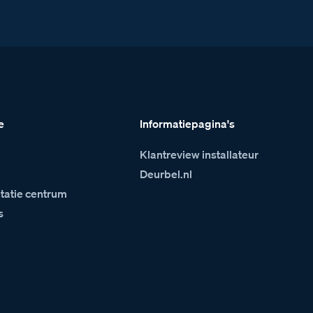
e
Informatiepagina's
Klantreview installateur
m
Deurbel.nl
atie centrum
s