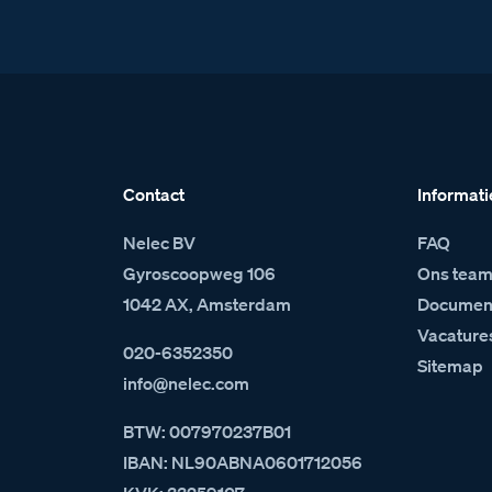
Contact
Informati
Nelec BV
FAQ
Gyroscoopweg 106
Ons tea
1042 AX, Amsterdam
Document
Vacature
020-6352350
Sitemap
info@nelec.com
BTW: 007970237B01
IBAN: NL90ABNA0601712056