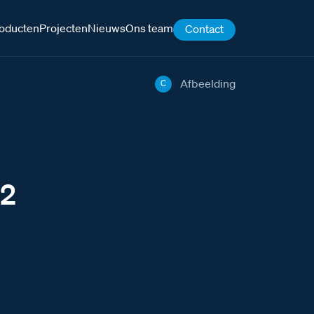
oducten
Projecten
Nieuws
Ons team
Contact
Afbeelding
C
 2