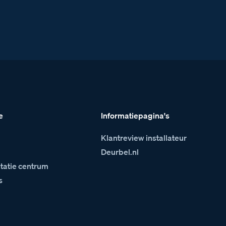
e
Informatiepagina's
Klantreview installateur
m
Deurbel.nl
atie centrum
s