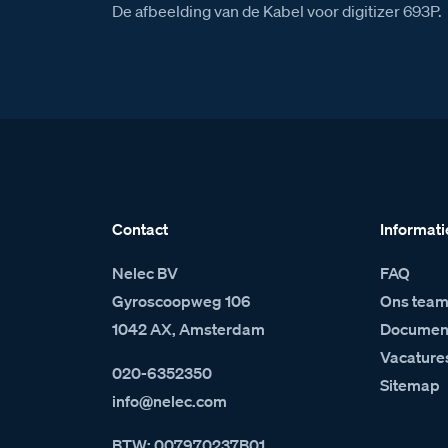
De afbeelding van de Kabel voor digitizer 693P.
Contact
Informati
Nelec BV
FAQ
Gyroscoopweg 106
Ons tea
1042 AX, Amsterdam
Document
Vacature
020-6352350
Sitemap
info@nelec.com
BTW: 007970237B01