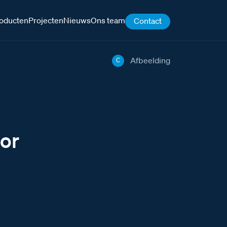
oducten
Projecten
Nieuws
Ons team
Contact
Afbeelding
C
oor