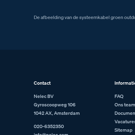
De afbeelding van de systeemkabel groen outdo
Contact
Informati
Nelec BV
FAQ
Gyroscoopweg 106
Ons tea
1042 AX, Amsterdam
Document
Vacature
020-6352350
Sitemap
info@nelec.com