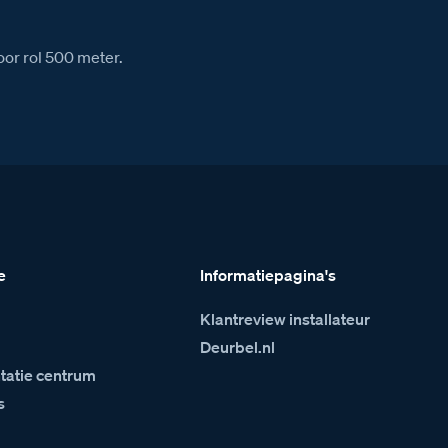
or rol 500 meter.
e
Informatiepagina's
Klantreview installateur
m
Deurbel.nl
atie centrum
s