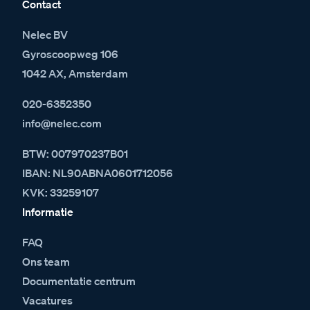
Contact
Nelec BV
Gyroscoopweg 106
1042 AX, Amsterdam
020-6352350
info@nelec.com
BTW: 007970237B01
IBAN: NL90ABNA0601712056
KVK: 33259107
Informatie
FAQ
Ons team
Documentatie centrum
Vacatures