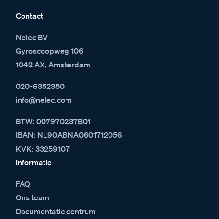
Contact
Nelec BV
Gyroscoopweg 106
1042 AX, Amsterdam
020-6352350
info@nelec.com
BTW: 007970237B01
IBAN: NL90ABNA0601712056
KVK: 33259107
Informatie
FAQ
Ons team
Documentatie centrum