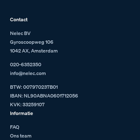
Contact
Nelec BV
Gyroscoopweg 106
1042 AX, Amsterdam
020-6352350
info@nelec.com
BTW: 007970237B01
IBAN: NL90ABNA0601712056
KVK: 33259107
Informatie
FAQ
Ons team