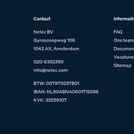
Contact
Informati
Nelec BV
FAQ
Gyroscoopweg 106
Ons tea
1042 AX, Amsterdam
Document
Vacature
020-6352350
Sitemap
info@nelec.com
BTW: 007970237B01
IBAN: NL90ABNA0601712056
KVK: 33259107