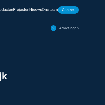
oducten
Projecten
Nieuws
Ons team
Contact
Afmetingen
C
jk