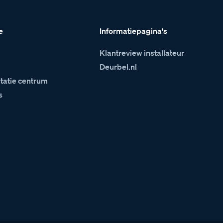
e
Informatiepagina's
Klantreview installateur
m
Deurbel.nl
atie centrum
s