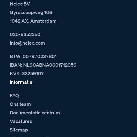
Nelec BV
Gyroscoopweg 106
1042 AX, Amsterdam
020-6352350
info@nelec.com
BTW: 007970237B01
IBAN: NL90ABNA0601712056
KVK: 33259107
Informatie
FAQ
Ons team
Documentatie centrum
Vacatures
Sitemap