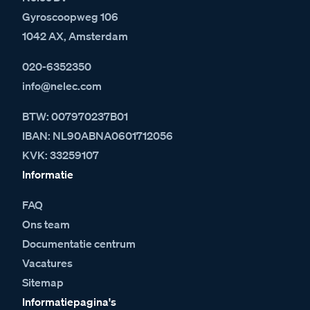
Gyroscoopweg 106
1042 AX, Amsterdam
020-6352350
info@nelec.com
BTW: 007970237B01
IBAN: NL90ABNA0601712056
KVK: 33259107
Informatie
FAQ
Ons team
Documentatie centrum
Vacatures
Sitemap
Informatiepagina's