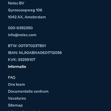
Nelec BV
Gyroscoopweg 106
1042 AX, Amsterdam
020-6352350
info@nelec.com
BTW: 007970237B01
IBAN: NL90ABNA0601712056
KVK: 33259107
Informatie
FAQ
Ons team
Documentatie centrum
Vacatures
Sitemap