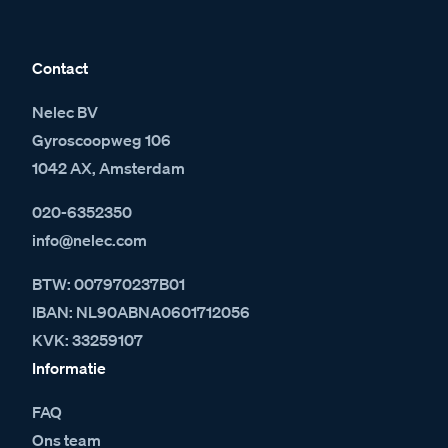
Contact
Nelec BV
Gyroscoopweg 106
1042 AX, Amsterdam
020-6352350
info@nelec.com
BTW: 007970237B01
IBAN: NL90ABNA0601712056
KVK: 33259107
Informatie
FAQ
Ons team