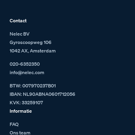
Contact
Nelec BV
Gyroscoopweg 106
1042 AX, Amsterdam
020-6352350
info@nelec.com
BTW: 007970237B01
IBAN: NL90ABNA0601712056
KVK: 33259107
Informatie
FAQ
Ons team