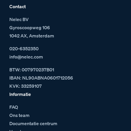
Contact
Nelec BV
Gyroscoopweg 106
1042 AX, Amsterdam
020-6352350
info@nelec.com
BTW: 007970237B01
IBAN: NL90ABNA0601712056
KVK: 33259107
Informatie
FAQ
Ons team
Documentatie centrum