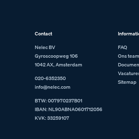
Contact
Informati
Nelec BV
FAQ
Gyroscoopweg 106
Ons tea
1042 AX, Amsterdam
Document
Vacature
020-6352350
Sitemap
info@nelec.com
BTW: 007970237B01
IBAN: NL90ABNA0601712056
KVK: 33259107