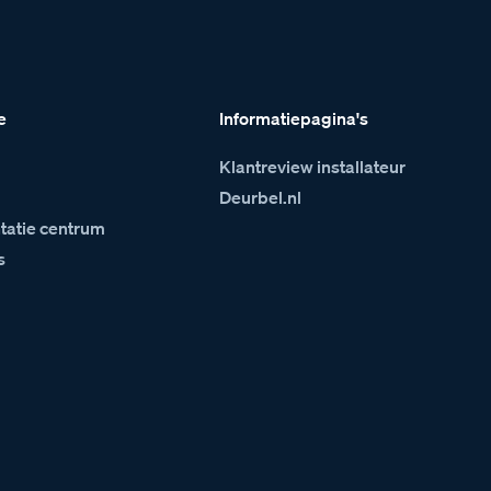
e
Informatiepagina's
Klantreview installateur
m
Deurbel.nl
atie centrum
s