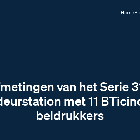
Home
Pr
metingen van het Serie 
deurstation met 11 BTicin
beldrukkers