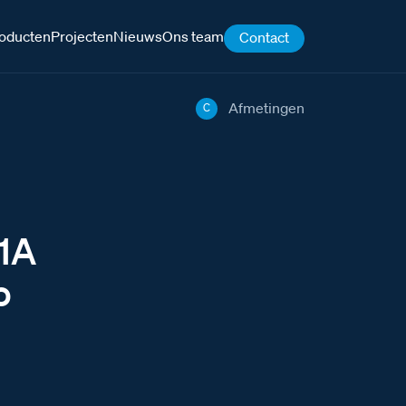
oducten
Projecten
Nieuws
Ons team
Contact
Afmetingen
C
31A
o