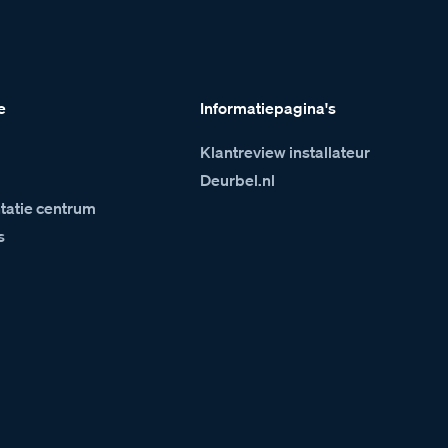
e
Informatiepagina's
Klantreview installateur
m
Deurbel.nl
atie centrum
s