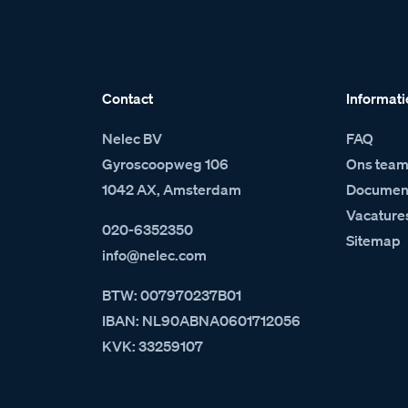
Contact
Informati
Nelec BV
FAQ
Gyroscoopweg 106
Ons tea
1042 AX, Amsterdam
Document
Vacature
020-6352350
Sitemap
info@nelec.com
BTW: 007970237B01
IBAN: NL90ABNA0601712056
KVK: 33259107