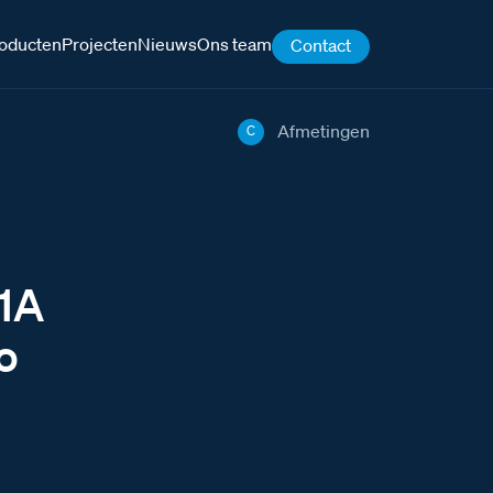
oducten
Projecten
Nieuws
Ons team
Contact
Afmetingen
C
31A
o