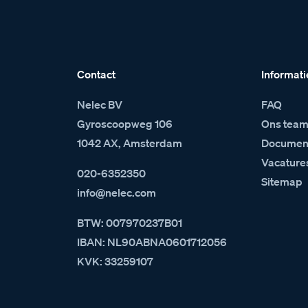
Contact
Informati
Nelec BV
FAQ
Gyroscoopweg 106
Ons tea
1042 AX, Amsterdam
Document
Vacature
020-6352350
Sitemap
info@nelec.com
BTW: 007970237B01
IBAN: NL90ABNA0601712056
KVK: 33259107