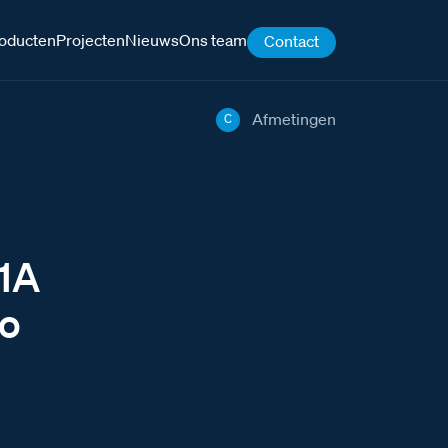
oducten
Projecten
Nieuws
Ons team
Contact
Afmetingen
C
31A
no