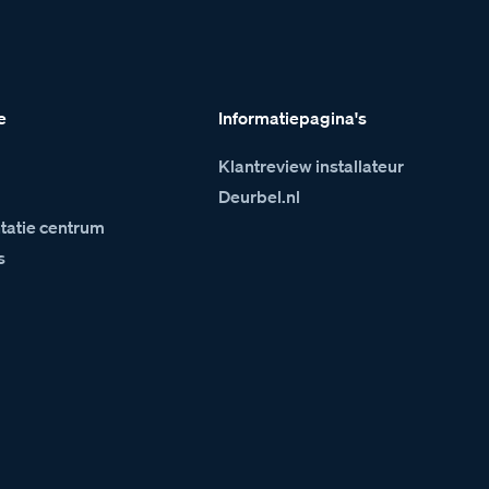
e
Informatiepagina's
Klantreview installateur
m
Deurbel.nl
atie centrum
s