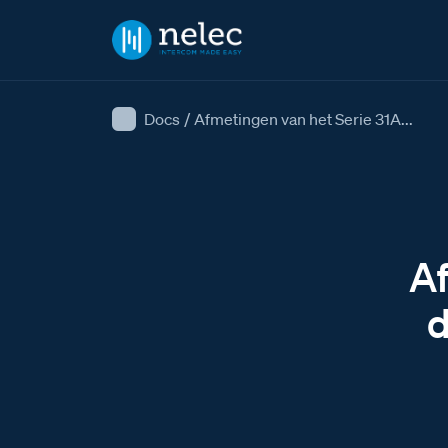
Docs
/
Afmetingen van het Serie 31A...
Af
d