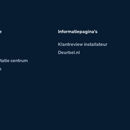
e
Informatiepagina's
Klantreview installateur
m
Deurbel.nl
atie centrum
s