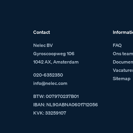
Contact
Informati
Nelec BV
FAQ
Gyroscoopweg 106
Ons tea
1042 AX, Amsterdam
Document
Vacature
020-6352350
Sitemap
info@nelec.com
BTW: 007970237B01
IBAN: NL90ABNA0601712056
KVK: 33259107