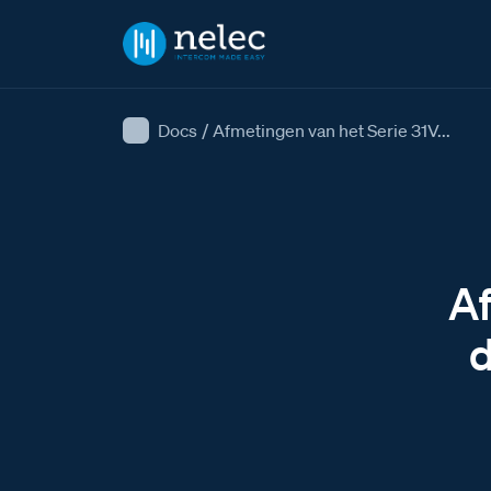
Docs
/
Afmetingen van het Serie 31V...
Af
d