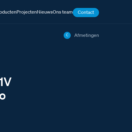
oducten
Projecten
Nieuws
Ons team
Contact
Afmetingen
C
31V
no