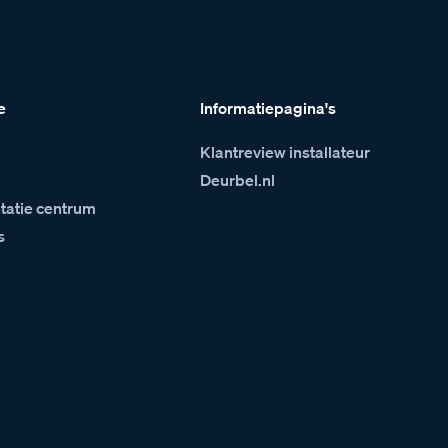
e
Informatiepagina's
Klantreview installateur
m
Deurbel.nl
atie centrum
s