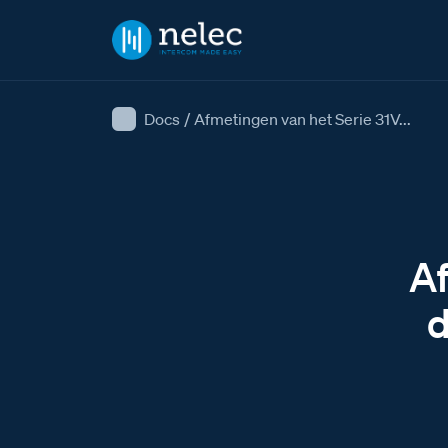
Docs
/
Afmetingen van het Serie 31V...
Af
d