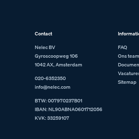
Contact
Informati
Nelec BV
FAQ
Gyroscoopweg 106
Ons tea
1042 AX, Amsterdam
Document
Vacature
020-6352350
Sitemap
info@nelec.com
BTW: 007970237B01
IBAN: NL90ABNA0601712056
KVK: 33259107