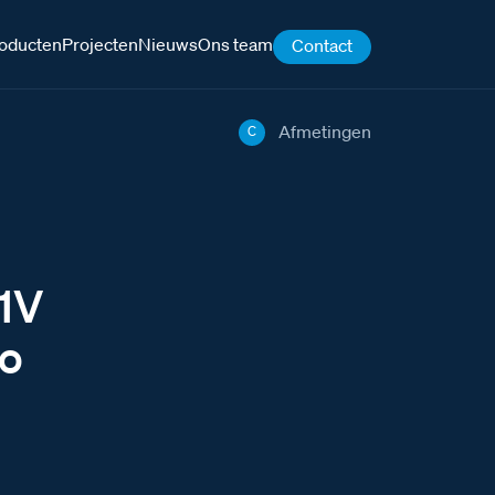
oducten
Projecten
Nieuws
Ons team
Contact
Afmetingen
C
31V
no