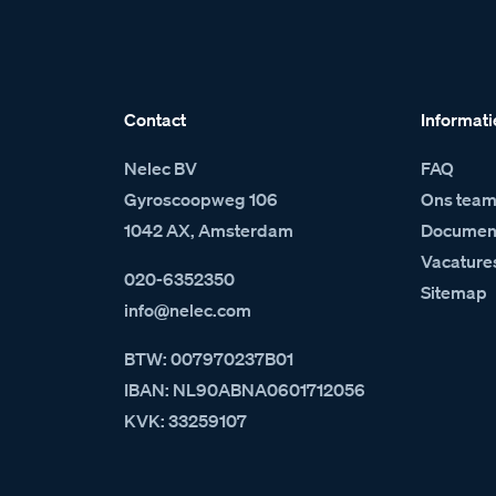
Contact
Informati
Nelec BV
FAQ
Gyroscoopweg 106
Ons tea
1042 AX, Amsterdam
Document
Vacature
020-6352350
Sitemap
info@nelec.com
BTW: 007970237B01
IBAN: NL90ABNA0601712056
KVK: 33259107