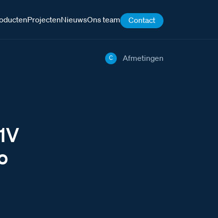
oducten
Projecten
Nieuws
Ons team
Contact
Afmetingen
C
31V
o