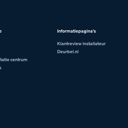
e
Informatiepagina's
Klantreview installateur
m
Deurbel.nl
atie centrum
s