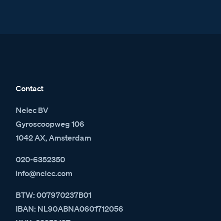
Contact
Nelec BV
Gyroscoopweg 106
1042 AX, Amsterdam
020-6352350
info@nelec.com
BTW: 007970237B01
IBAN: NL90ABNA0601712056