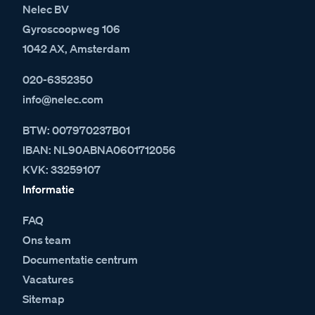
Nelec BV
Gyroscoopweg 106
1042 AX, Amsterdam
020-6352350
info@nelec.com
BTW: 007970237B01
IBAN: NL90ABNA0601712056
KVK: 33259107
Informatie
FAQ
Ons team
Documentatie centrum
Vacatures
Sitemap