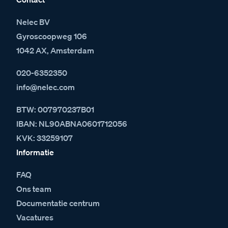
Nelec BV
Gyroscoopweg 106
1042 AX, Amsterdam
020-6352350
info@nelec.com
BTW: 007970237B01
IBAN: NL90ABNA0601712056
KVK: 33259107
Informatie
FAQ
Ons team
Documentatie centrum
Vacatures