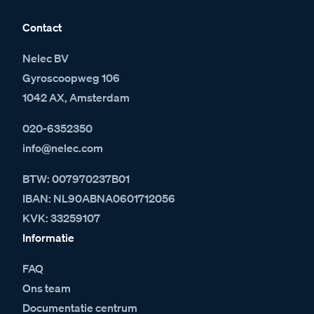
Contact
Nelec BV
Gyroscoopweg 106
1042 AX, Amsterdam
020-6352350
info@nelec.com
BTW: 007970237B01
IBAN: NL90ABNA0601712056
KVK: 33259107
Informatie
FAQ
Ons team
Documentatie centrum