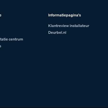
e
Informatiepagina's
Klantreview installateur
m
Deurbel.nl
atie centrum
s