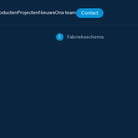
oducten
Projecten
Nieuws
Ons team
Contact
Fabrieksschema
C