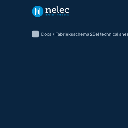
Docs
/
Fabrieksschema 2Bel technical she