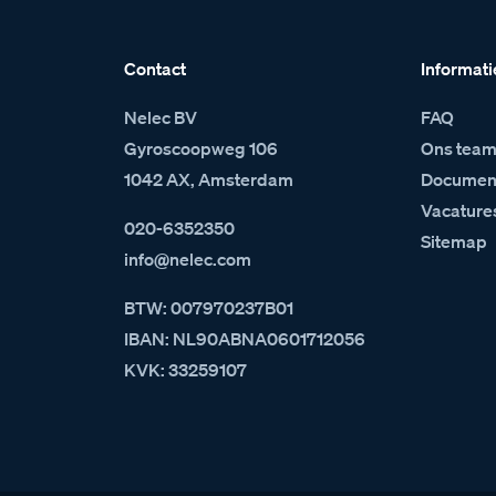
Contact
Informati
Nelec BV
FAQ
Gyroscoopweg 106
Ons tea
1042 AX, Amsterdam
Document
Vacature
020-6352350
Sitemap
info@nelec.com
BTW: 007970237B01
IBAN: NL90ABNA0601712056
KVK: 33259107