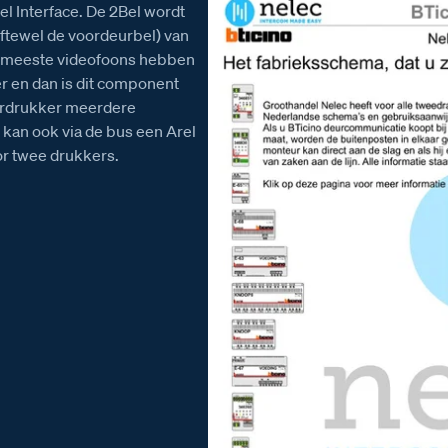
l Interface. De 2Bel wordt
oftewel de voordeurbel) van
De meeste videofoons hebben
 en dan is dit component
eurdrukker meerdere
 kan ook via de bus een Arel
r twee drukkers.