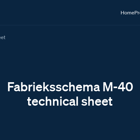
Home
Pr
eet
Fabrieksschema M-40
technical sheet