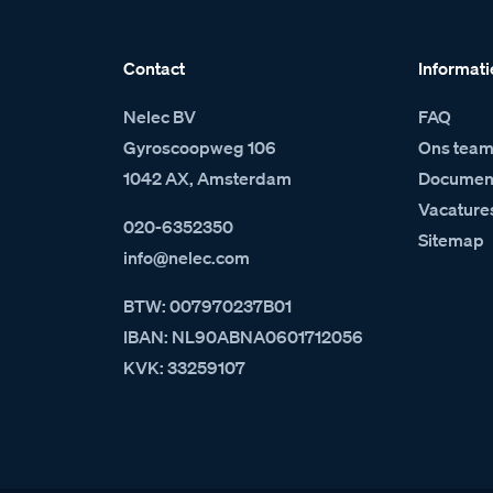
Contact
Informati
Nelec BV
FAQ
Gyroscoopweg 106
Ons tea
1042 AX, Amsterdam
Document
Vacature
020-6352350
Sitemap
info@nelec.com
BTW: 007970237B01
IBAN: NL90ABNA0601712056
KVK: 33259107