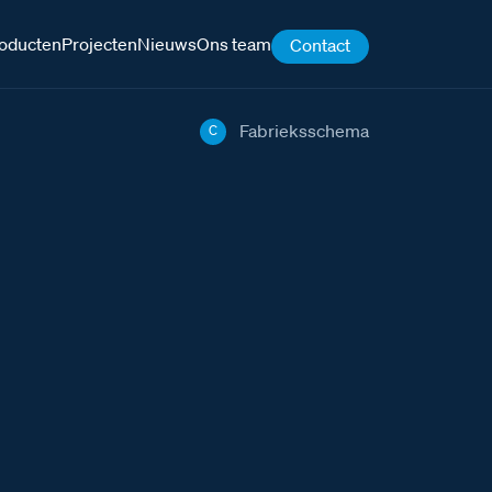
oducten
Projecten
Nieuws
Ons team
Contact
Fabrieksschema
C