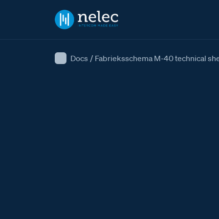
Docs
/
Fabrieksschema M-40 technical sh