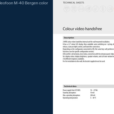
ideofoon M-40 Bergen color