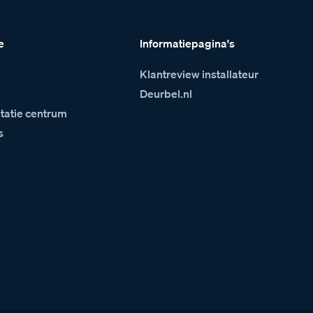
e
Informatiepagina's
Klantreview installateur
m
Deurbel.nl
atie centrum
s