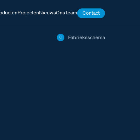
oducten
Projecten
Nieuws
Ons team
Contact
Fabrieksschema
C