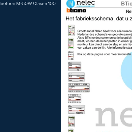
ideofoon M-50W Classe 100