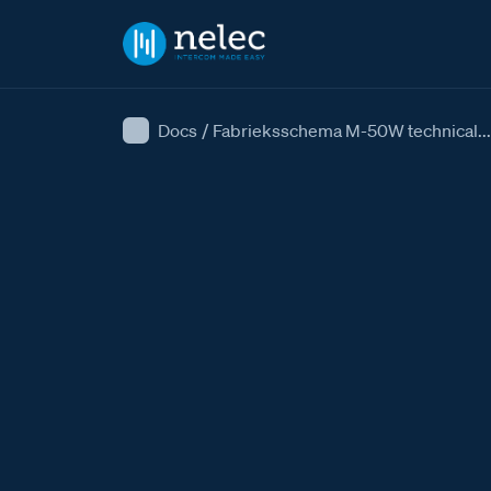
Docs
/
Fabrieksschema M-50W technical...