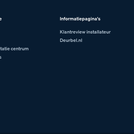
e
Informatiepagina's
Klantreview installateur
m
Deurbel.nl
atie centrum
s