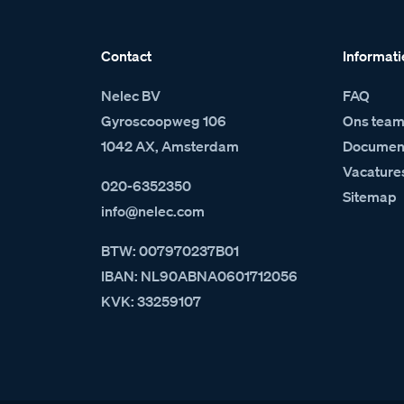
Contact
Informati
Nelec BV
FAQ
Gyroscoopweg 106
Ons tea
1042 AX, Amsterdam
Document
Vacature
020-6352350
Sitemap
info@nelec.com
BTW: 007970237B01
IBAN: NL90ABNA0601712056
KVK: 33259107