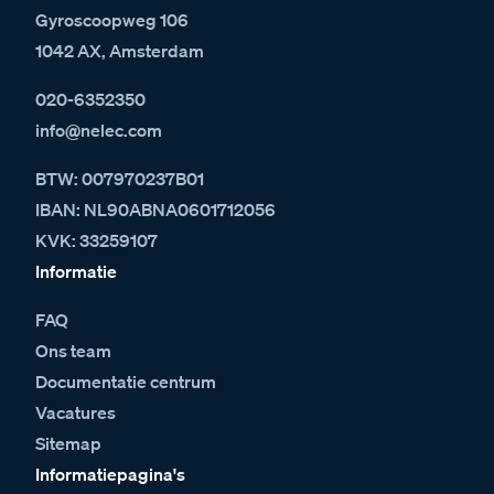
Gyroscoopweg 106
1042 AX, Amsterdam
020-6352350
info@nelec.com
BTW: 007970237B01
IBAN: NL90ABNA0601712056
KVK: 33259107
Informatie
FAQ
Ons team
Documentatie centrum
Vacatures
Sitemap
Informatiepagina's