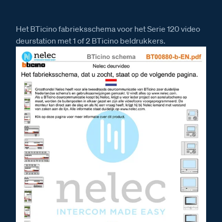
Het BTicino fabrieksschema voor het Serie 120 video
deurstation met 1 of 2 BTicino beldrukkers.