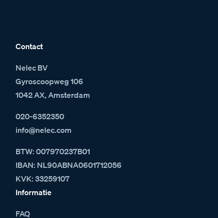
Contact
Nelec BV
Gyroscoopweg 106
1042 AX, Amsterdam
020-6352350
info@nelec.com
BTW: 007970237B01
IBAN: NL90ABNA0601712056
KVK: 33259107
Informatie
FAQ