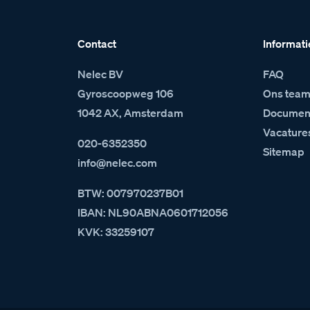
Contact
Informati
Nelec BV
FAQ
Gyroscoopweg 106
Ons tea
1042 AX, Amsterdam
Document
Vacature
020-6352350
Sitemap
info@nelec.com
BTW: 007970237B01
IBAN: NL90ABNA0601712056
KVK: 33259107