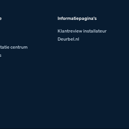
e
Informatiepagina's
Klantreview installateur
m
Deurbel.nl
atie centrum
s