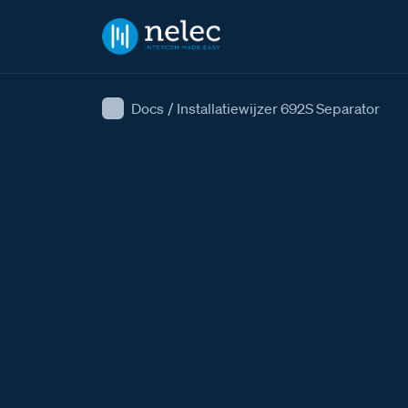
Docs
/
Installatiewijzer 692S Separator