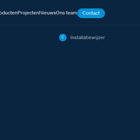
oducten
Projecten
Nieuws
Ons team
Contact
Installatiewijzer
C