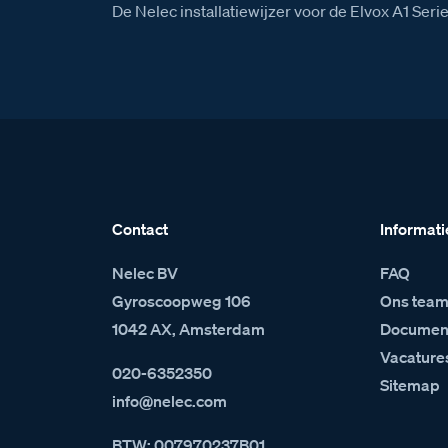
De Nelec installatiewijzer voor de Elvox A1 Se
Contact
Informati
Nelec BV
FAQ
Gyroscoopweg 106
Ons tea
1042 AX, Amsterdam
Document
Vacature
020-6352350
Sitemap
info@nelec.com
BTW: 007970237B01