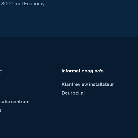
rie 8000 met Economy.
e
Informatiepagina's
Klantreview installateur
m
Deurbel.nl
atie centrum
s