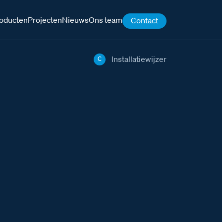
oducten
Projecten
Nieuws
Ons team
Contact
Installatiewijzer
C