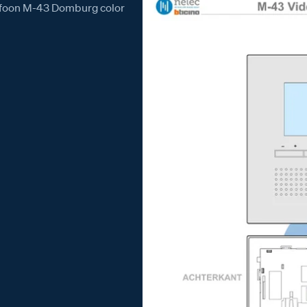
eofoon M-43 Domburg color