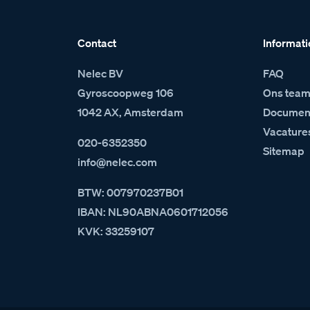
Contact
Informati
Nelec BV
FAQ
Gyroscoopweg 106
Ons tea
1042 AX, Amsterdam
Document
Vacature
020-6352350
Sitemap
info@nelec.com
BTW: 007970237B01
IBAN: NL90ABNA0601712056
KVK: 33259107