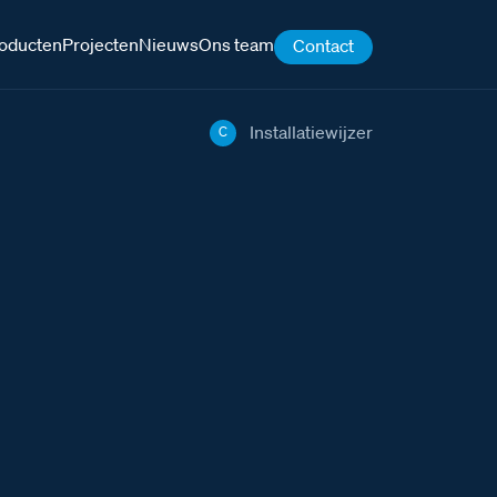
oducten
Projecten
Nieuws
Ons team
Contact
Installatiewijzer
C