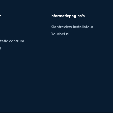
e
Informatiepagina's
Klantreview installateur
m
Deurbel.nl
atie centrum
s