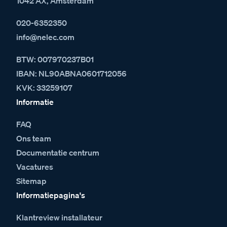
1042 AX, Amsterdam
020-6352350
info@nelec.com
BTW: 007970237B01
IBAN: NL90ABNA0601712056
KVK: 33259107
Informatie
FAQ
Ons team
Documentatie centrum
Vacatures
Sitemap
Informatiepagina's
Klantreview installateur