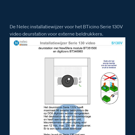
De Nelec installatiewijzer voor het BTicino Serie 130V
video deurstation voor externe beldrukkers.