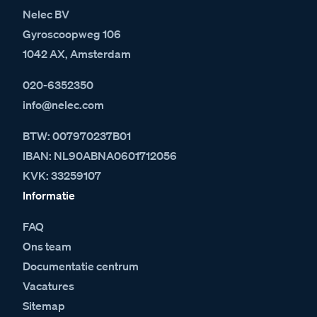
Nelec BV
Gyroscoopweg 106
1042 AX, Amsterdam
020-6352350
info@nelec.com
BTW: 007970237B01
IBAN: NL90ABNA0601712056
KVK: 33259107
Informatie
FAQ
Ons team
Documentatie centrum
Vacatures
Sitemap