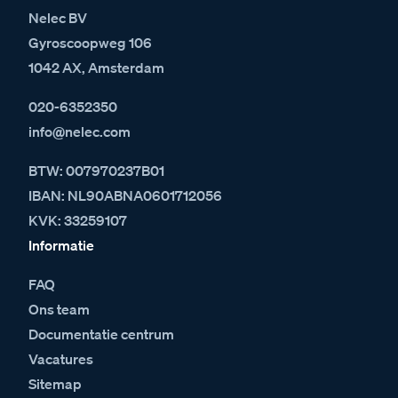
Nelec BV
Gyroscoopweg 106
1042 AX, Amsterdam
020-6352350
info@nelec.com
BTW: 007970237B01
IBAN: NL90ABNA0601712056
KVK: 33259107
Informatie
FAQ
Ons team
Documentatie centrum
Vacatures
Sitemap