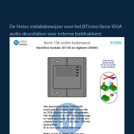
De Nelec installatiewijzer voor het BTicino Serie 150A
audio deurstation voor externe beldrukkers