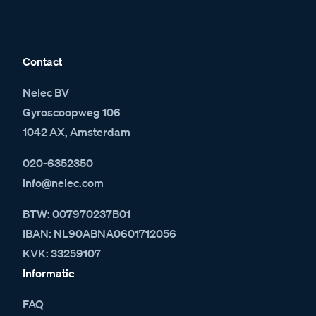
Contact
Nelec BV
Gyroscoopweg 106
1042 AX, Amsterdam
020-6352350
info@nelec.com
BTW: 007970237B01
IBAN: NL90ABNA0601712056
KVK: 33259107
Informatie
FAQ