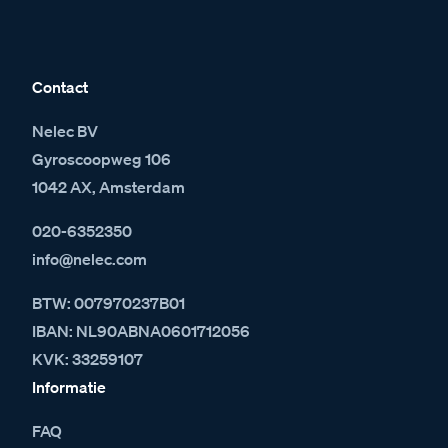
Contact
Nelec BV
Gyroscoopweg 106
1042 AX, Amsterdam
020-6352350
info@nelec.com
BTW: 007970237B01
IBAN: NL90ABNA0601712056
KVK: 33259107
Informatie
FAQ