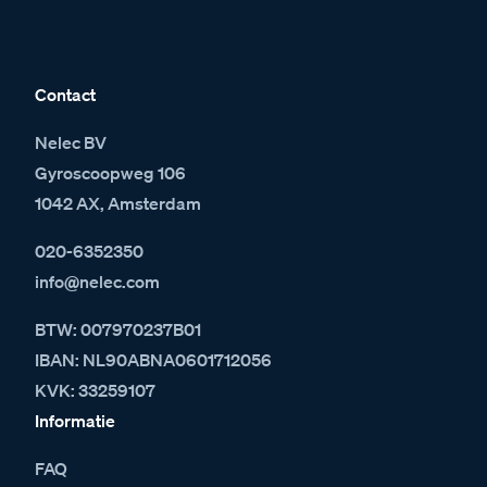
Contact
Nelec BV
Gyroscoopweg 106
1042 AX, Amsterdam
020-6352350
info@nelec.com
BTW: 007970237B01
IBAN: NL90ABNA0601712056
KVK: 33259107
Informatie
FAQ