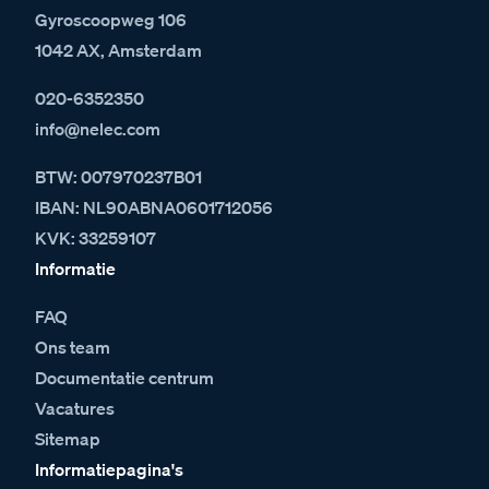
Gyroscoopweg 106
1042 AX, Amsterdam
020-6352350
info@nelec.com
BTW: 007970237B01
IBAN: NL90ABNA0601712056
KVK: 33259107
Informatie
FAQ
Ons team
Documentatie centrum
Vacatures
Sitemap
Informatiepagina's