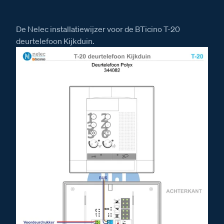
De Nelec installatiewijzer voor de BTicino T-20
deurtelefoon Kijkduin.