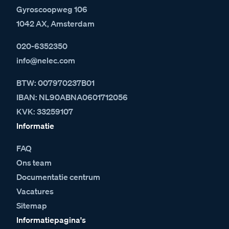
Gyroscoopweg 106
1042 AX, Amsterdam
020-6352350
info@nelec.com
BTW: 007970237B01
IBAN: NL90ABNA0601712056
KVK: 33259107
Informatie
FAQ
Ons team
Documentatie centrum
Vacatures
Sitemap
Informatiepagina's