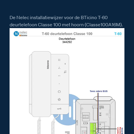
De Nelec installatiewijzer voor de BTicino T-60
deurtelefoon Classe 100 met hoorn (Classe100A16M).