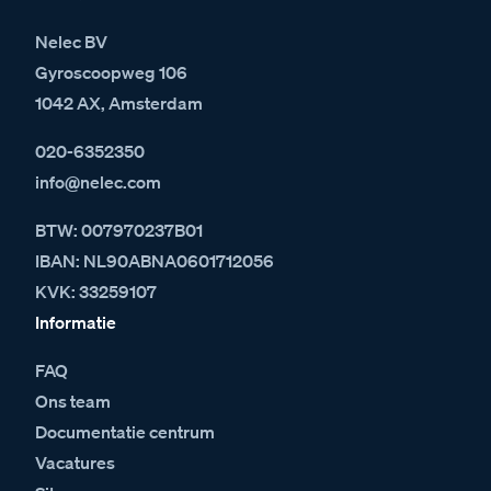
Nelec BV
Gyroscoopweg 106
1042 AX, Amsterdam
020-6352350
info@nelec.com
BTW: 007970237B01
IBAN: NL90ABNA0601712056
KVK: 33259107
Informatie
FAQ
Ons team
Documentatie centrum
Vacatures