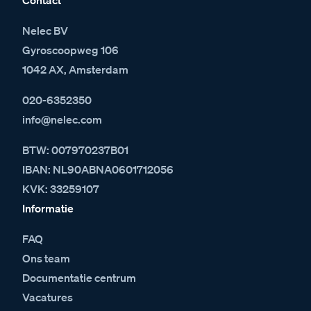
Contact
Nelec BV
Gyroscoopweg 106
1042 AX, Amsterdam
020-6352350
info@nelec.com
BTW: 007970237B01
IBAN: NL90ABNA0601712056
KVK: 33259107
Informatie
FAQ
Ons team
Documentatie centrum
Vacatures