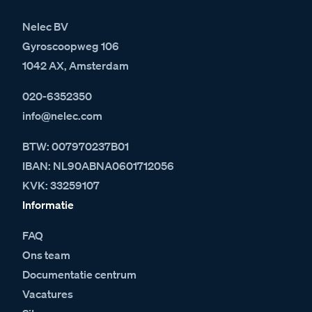
Nelec BV
Gyroscoopweg 106
1042 AX, Amsterdam
020-6352350
info@nelec.com
BTW: 007970237B01
IBAN: NL90ABNA0601712056
KVK: 33259107
Informatie
FAQ
Ons team
Documentatie centrum
Vacatures