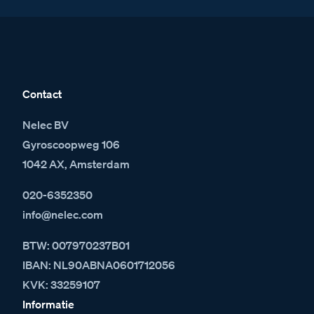
Contact
Nelec BV
Gyroscoopweg 106
1042 AX, Amsterdam
020-6352350
info@nelec.com
BTW: 007970237B01
IBAN: NL90ABNA0601712056
KVK: 33259107
Informatie